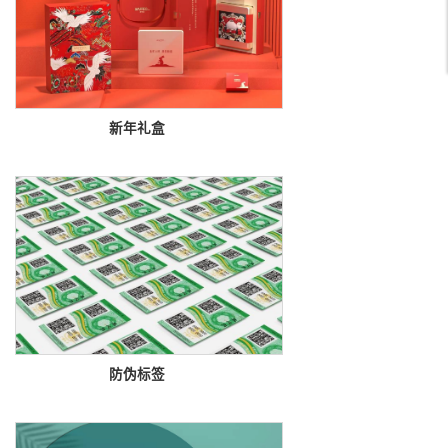
新年礼盒

防伪标签
