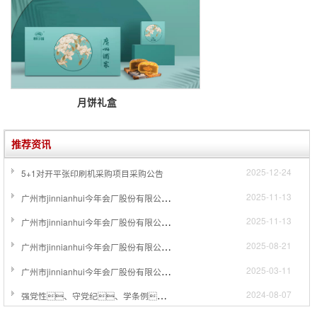
月饼礼盒

推荐资讯
2025-12-24
5+1对开平张印刷机采购项目采购公告
广州市jinnianhui今年会厂股份有限公司关于采购一台检糊一体机项目采购公告
2025-11-13
广州市jinnianhui今年会厂股份有限公司关于采购一台单张纸喷码检测设备项目采购公告
2025-11-13
广州市jinnianhui今年会厂股份有限公司关于采购一台自动烫金机设备采购公告
2025-08-21
广州市jinnianhui今年会厂股份有限公司关于出租粘盒后工序自动化（精品礼盒）生产线设备公告采购公告
2025-03-11
强党性、守党纪、学条例、税企共建绘新篇 --- 国家税务总局广州市海珠区税务局征收管理科党支部、 国家税务总局广州市海珠区税务局信息中心党支部、 广州市jinnianhui今年会厂股份有限公司包装印刷党支部“联学联建联创”
2024-08-07